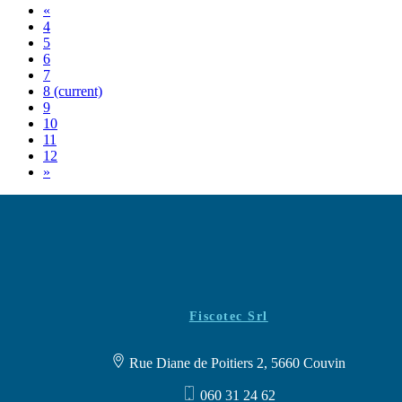
«
4
5
6
7
8
(current)
9
10
11
12
»
Fiscotec Srl
Rue Diane de Poitiers 2, 5660 Couvin
060 31 24 62