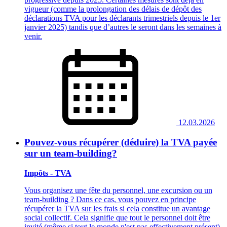
vigueur (comme la prolongation des délais de dépôt des
déclarations TVA pour les déclarants trimestriels depuis le 1er
janvier 2025) tandis que d’autres le seront dans les semaines à
venir.
12.03.2026
Pouvez-vous récupérer (déduire) la TVA payée
sur un team-building?
Impôts - TVA
Vous organisez une fête du personnel, une excursion ou un
team-building ? Dans ce cas, vous pouvez en principe
récupérer la TVA sur les frais si cela constitue un avantage
social collectif. Cela signifie que tout le personnel doit être
invité (même si tout le monde n'est pas effectivement présent)