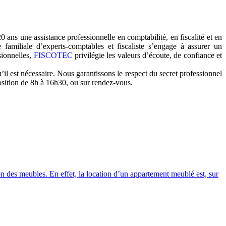
ans une assistance professionnelle en comptabilité, en fiscalité et en
 familiale d’experts-comptables et fiscaliste s’engage à assurer un
sionnelles,
FISCOTEC
privilégie les valeurs d’écoute, de confiance et
il est nécessaire. Nous garantissons le respect du secret professionnel
osition de 8h à 16h30, ou sur rendez-vous.
on des meubles. En effet, la location d’un appartement meublé est, sur